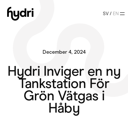
Hoppa
till
SV
/
EN
innehåll
December 4, 2024
Hydri Inviger en ny
Tankstation För
Grön Vätgas i
Håby