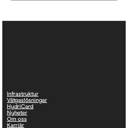
Infrastruktur
Vätgaslösningar
HydriCard
Nyheter
Om oss
Karriär