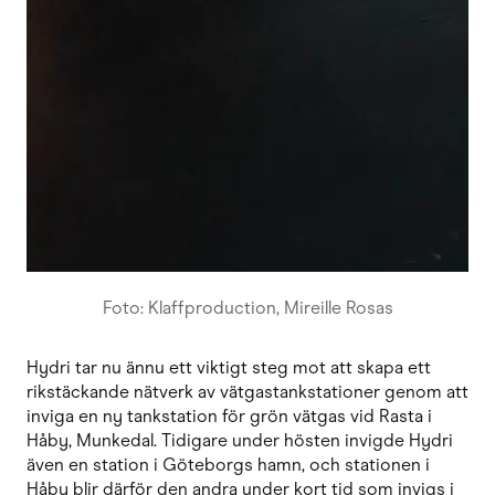
Foto: Klaffproduction, Mireille Rosas
Hydri tar nu ännu ett viktigt steg mot att skapa ett
rikstäckande nätverk av vätgastankstationer genom att
inviga en ny tankstation för grön vätgas vid Rasta i
Håby, Munkedal. Tidigare under hösten invigde Hydri
även en station i Göteborgs hamn, och stationen i
Håby blir därför den andra under kort tid som invigs i