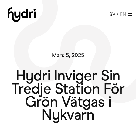
Hoppa
till
SV
/
EN
innehåll
Mars 5, 2025
Hydri Inviger Sin
Tredje Station För
Grön Vätgas i
Nykvarn