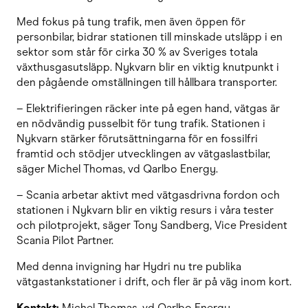
Med fokus på tung trafik, men även öppen för
personbilar, bidrar stationen till minskade utsläpp i en
sektor som står för cirka 30 % av Sveriges totala
växthusgasutsläpp. Nykvarn blir en viktig knutpunkt i
den pågående omställningen till hållbara transporter.
– Elektrifieringen räcker inte på egen hand, vätgas är
en nödvändig pusselbit för tung trafik. Stationen i
Nykvarn stärker förutsättningarna för en fossilfri
framtid och stödjer utvecklingen av vätgaslastbilar,
säger Michel Thomas, vd Qarlbo Energy.
– Scania arbetar aktivt med vätgasdrivna fordon och
stationen i Nykvarn blir en viktig resurs i våra tester
och pilotprojekt, säger Tony Sandberg, Vice President
Scania Pilot Partner.
Med denna invigning har Hydri nu tre publika
vätgastankstationer i drift, och fler är på väg inom kort.
Kontakt:
Michel Thomas, vd Qarlbo Energy