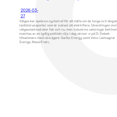
2026-03-
27
Vätgas kan spela en nyckelroll för att ställa om de tunga och långv
lastbilstransporter som är svårast att elektrifiera. Utvecklingen mot
vätgasmarknad sker här och nu, men industrins satsningar behöve
matchas av en tydlig politiskt vilja. I dag skriver vi på Di Debatt
tillsammans med våra ägare Qarlbo Energy samt Volvo Lastvagnar
Sverige, MaserFrakt…