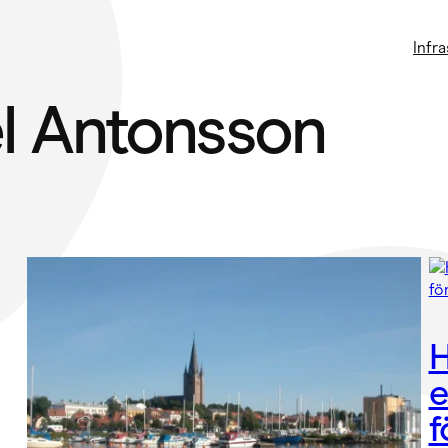
Infr
l Antonsson
H
e
f