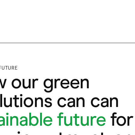
 FUTURE
w our green
utions can can
ainable future
for