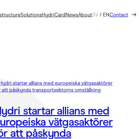
astructure
Solutions
HydriCard
News
About
SV
/
EN
Contact
ydri startar allians med
uropeiska vätgasaktörer
ör att påskynda