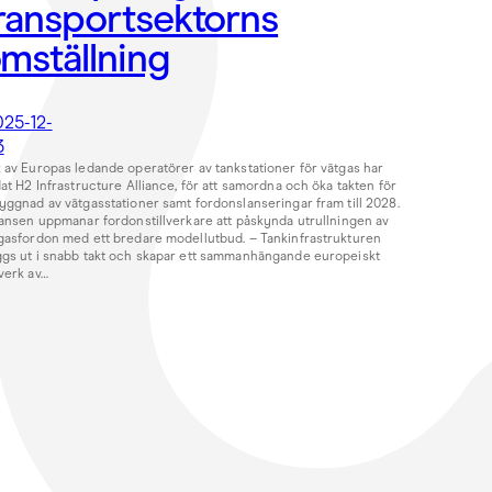
ransportsektorns
mställning
025-12-
3
 av Europas ledande operatörer av tankstationer för vätgas har
dat H2 Infrastructure Alliance, för att samordna och öka takten för
yggnad av vätgasstationer samt fordonslanseringar fram till 2028.
iansen uppmanar fordonstillverkare att påskynda utrullningen av
gasfordon med ett bredare modellutbud. – Tankinfrastrukturen
gs ut i snabb takt och skapar ett sammanhängande europeiskt
verk av…