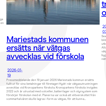
t
o
äga
 en
2
r
0
Mariestads kommunen
Sex
bil
utb
ersätts när vätgas
All
vät
avvecklas vid förskola
byg
nät
2026-01-
19
Pressmeddelande den 19 januari 2026 Mariestads kommun ersätts
fullt ut för sina betalningar till företaget Hydri när vätgasutrustningen
avvecklas vid Kronoparkens förskola. Kronoparkens förskola invigdes
2022 och är utrustad med solceller, batterilager och styrsystem som
försörjer förskolan med el. Planerna var också att elöverskottet från
sommarhalvåret skulle lagras i form av vätgas, för att kunna…