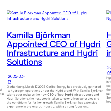
Kamilla Björkman
H
Appointed CEO of Hydri
G
Infrastructure and Hydri
i
Solutions
2
0
2025-03-
Hyd
17
in 
ste
Gothenburg, March 17, 2025 Qarlbo Energy has previously gathered
of
the
its hydrogen operations under the Hydri brand. With Kamilla Björkman
hat
par
taking over today as the new CEO of both Hydri Infrastructure and
Sto
Hydri Solutions, the next step is taken to strengthen synergies and
heav
the conditions for further growth. Kamilla Björkman has extensive
experience in the energy industry, with a strong focus on...